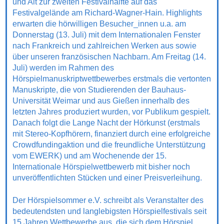
und Alt zur zweiten Festivalhälfte auf das
Festivalgelände am Richard-Wagner-Hain. Highlights
erwarten die hörwilligen Besucher_innen u.a. am
Donnerstag (13. Juli) mit dem Internationalen Fenster
nach Frankreich und zahlreichen Werken aus sowie
über unseren französischen Nachbarn. Am Freitag (14.
Juli) werden im Rahmen des
Hörspielmanuskriptwettbewerbes erstmals die vertonten
Manuskripte, die von Studierenden der Bauhaus-
Universität Weimar und aus Gießen innerhalb des
letzten Jahres produziert wurden, vor Publikum gespielt.
Danach folgt die Lange Nacht der Hörkunst (erstmals
mit Stereo-Kopfhörern, finanziert durch eine erfolgreiche
Crowdfundingaktion und die freundliche Unterstützung
vom EWERK) und am Wochenende der 15.
Internationale Hörspielwettbewerb mit bisher noch
unveröffentlichten Stücken und einer Preisverleihung.
Der Hörspielsommer e.V. schreibt als Veranstalter des
bedeutendsten und langlebigsten Hörspielfestivals seit
15 Jahren Wettbewerbe aus, die sich dem Hörspiel