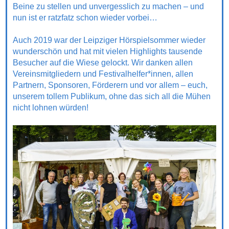
Beine zu stellen und unvergesslich zu machen – und
nun ist er ratzfatz schon wieder vorbei…
Auch 2019 war der Leipziger Hörspielsommer wieder
wunderschön und hat mit vielen Highlights tausende
Besucher auf die Wiese gelockt. Wir danken allen
Vereinsmitgliedern und Festivalhelfer*innen, allen
Partnern, Sponsoren, Förderern und vor allem – euch,
unserem tollem Publikum, ohne das sich all die Mühen
nicht lohnen würden!