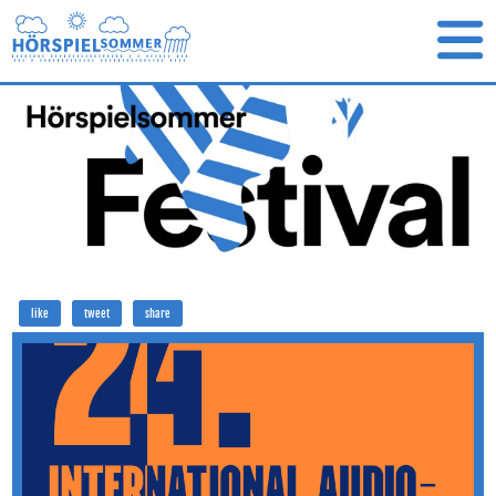
like
tweet
share